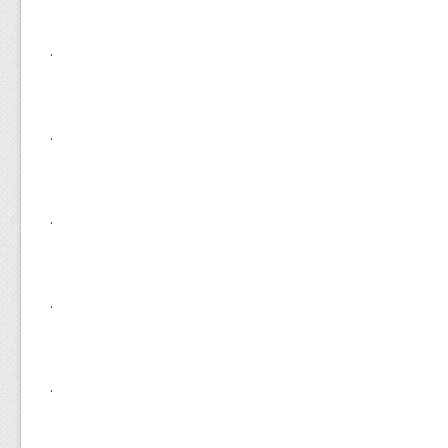
.
.
.
.
.