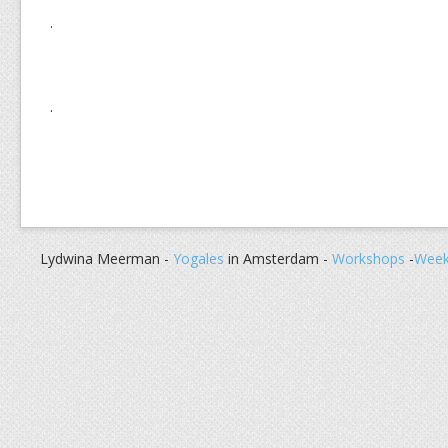
.
.
Lydwina Meerman -
Yogales
in Amsterdam -
Workshops
-
Week