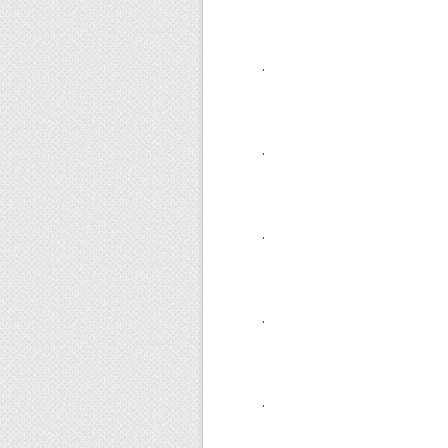
.
.
.
.
.