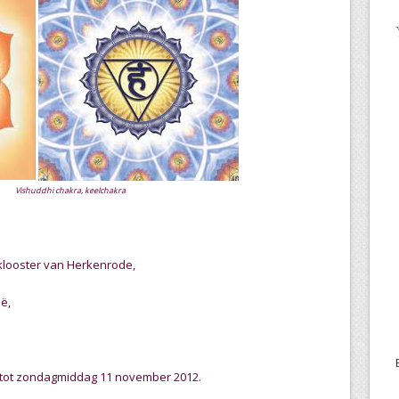
 Vishuddhi chakra, keelchakra
 klooster van Herkenrode,
ië,
tot zondagmiddag 11 november 2012.