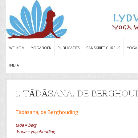
WELKOM
YOGABOEK
PUBLICATIES
SANSKRIET CURSUS
YOGA
INDIA
1. TĀDĀSANA, DE BERGHOU
Tādāsana, de Berghouding
tād
a = berg
āsana = yogahouding