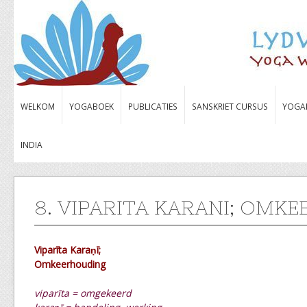
WELKOM
YOGABOEK
PUBLICATIES
SANSKRIET CURSUS
YOGA
INDIA
8. VIPARITA KARANI; OMK
Viparīta Karaṇī;
Omkeerhouding
viparīta = omgekeerd