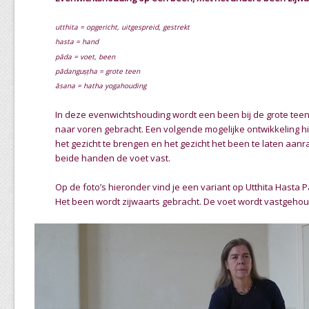
utthita = opgericht, uitgespreid, gestrekt
hasta = hand
pāda = voet, been
pādanguṣṭha
= grote teen
ā
sana = hatha yogahouding
In deze evenwichtshouding wordt een been bij de grote tee
naar voren gebracht. Een volgende mogelijke ontwikkeling hie
het gezicht te brengen en het gezicht het been te laten aan
beide handen de voet vast.
Op de foto’s hieronder vind je een variant op Utthita Hasta
Het been wordt zijwaarts gebracht. De voet wordt vastgehoud