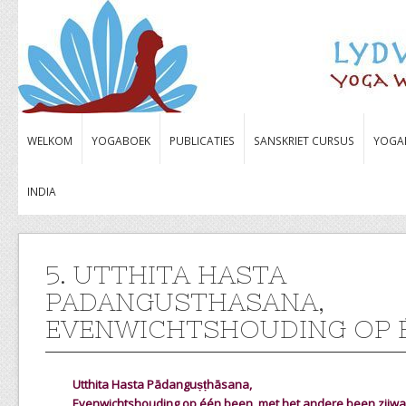
WELKOM
YOGABOEK
PUBLICATIES
SANSKRIET CURSUS
YOGA
INDIA
5. UTTHITA HASTA
PADANGUSTHASANA,
EVENWICHTSHOUDING OP 
Utthita Hasta Pādanguṣṭhāsana,
Evenwichtshouding op één been, met het andere been zijwaa