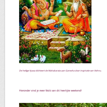
De heilige Vyasa dichteert de Mahabarata aan Ganesha door inspiratie van Vishnu.
Hieronder vind je meer foto’s van dit heerlijke weekend!