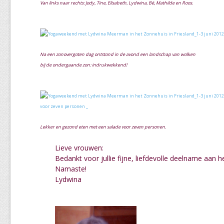
Van links naar rechts: Jody, Tine, Elisabeth, Lydwina, Bé, Mathilde en Roos.
Na een zonovergoten dag ontstond in de avond een landschap van wolken
bij de ondergaande zon: indrukwekkend!
Lekker en gezond eten met een salade voor zeven personen.
Lieve vrouwen:
Bedankt voor jullie fijne, liefdevolle deelname aan
Namaste!
Lydwina