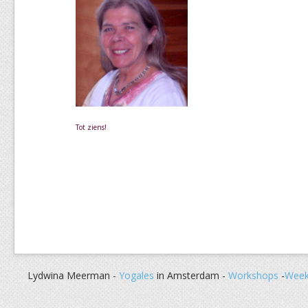
Tot ziens!
Lydwina Meerman -
Yogales
in Amsterdam -
Workshops
-
Week