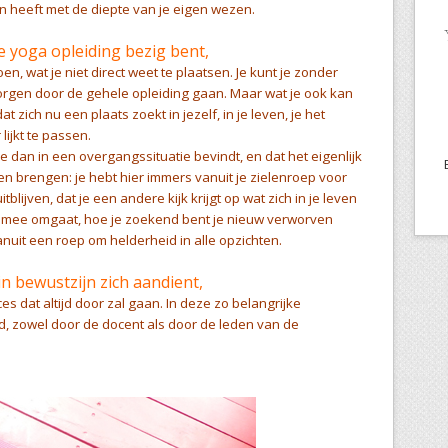
n heeft met de diepte van je eigen wezen.
e yoga opleiding bezig bent,
en, wat je niet direct weet te plaatsen. Je kunt je zonder
orgen door de gehele opleiding gaan. Maar wat je ook kan
 zich nu een plaats zoekt in jezelf, in je leven, je het
lijkt te passen.
 je dan in een overgangssituatie bevindt, en dat het eigenlijk
laten brengen: je hebt hier immers vanuit je zielenroep voor
blijven, dat je een andere kijk krijgt op wat zich in je leven
lf mee omgaat, hoe je zoekend bent je nieuw verworven
vanuit een roep om helderheid in alle opzichten.
n bewustzijn zich aandient,
es dat altijd door zal gaan.
In deze zo belangrijke
d, zowel door de docent als door de leden van de