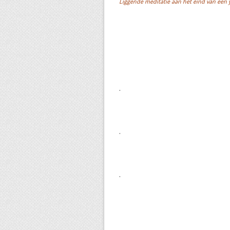
Liggende meditatie aan het eind van een 
.
.
.