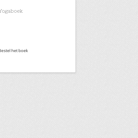
Yogaboek
Bestel het boek