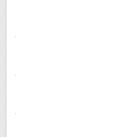
.
.
.