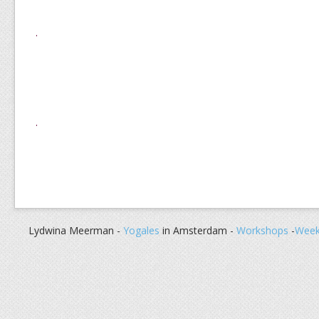
.
.
Lydwina Meerman -
Yogales
in Amsterdam -
Workshops
-
Week