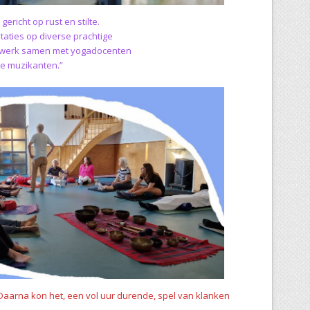
richt op rust en stilte.
taties op diverse prachtige
Ik werk samen met yogadocenten
e muzikanten.”
Daarna kon het, een vol uur durende, spel van klanken