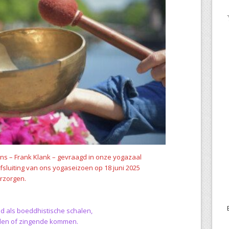
ns – Frank Klank – gevraagd in onze yogazaal
 afsluiting van ons yogaseizoen op 18 juni 2025
rzorgen.
d als boeddhistische schalen,
en of zingende kommen.