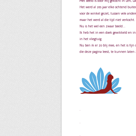
H
et beeld is door mij gekocht in Leh, L
Het werd al zes jaar elke ochtend buite
voor de winkel gezet, tussen vele ander
maar het werd al die tijd niet verkocht.
Nu is het wel een zwaar beeld…
Ik heb het in een doek gewikkeld en 
in het vliegtuig.
Nu ben ik er zo blij mee, en het is fijn
die deze pagina leest, te kunnen laten 
.
.
.