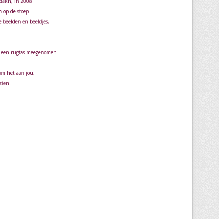
adakh, in 2008.
n op de stoep
e beelden en beeldjes,
in een rugtas meegenomen
 om het aan jou,
zien.