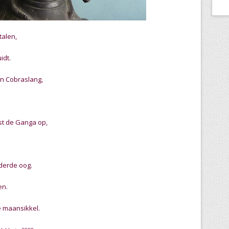
talen,
idt.
en Cobraslang,
jst de Ganga op,
derde oog.
en.
e maansikkel.