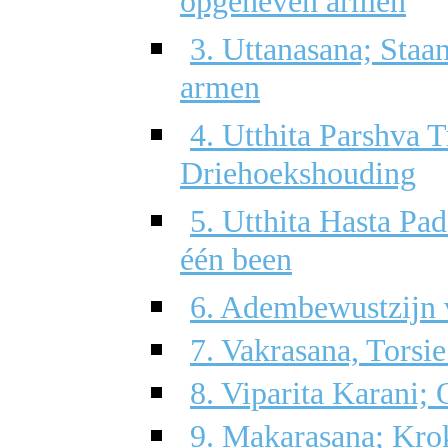
opgeheven armen
3. Uttanasana; Sta
armen
4. Utthita Parshva 
Driehoekshouding
5. Utthita Hasta P
één been
6. Adembewustzijn 
7. Vakrasana, Torsi
8. Viparita Karani
9. Makarasana; Krok