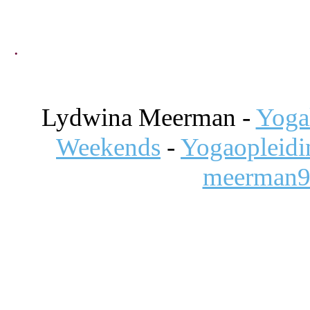
.
Lydwina Meerman -
Yoga
Weekends
-
Yogaopleid
meerman9