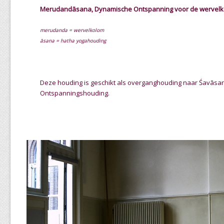
M
e
rudandāsana, Dynamische Ontspanning voor de wervel
merudanda = wervelkolom
ā
sana = hatha yogahouding
Deze houding is geschikt als overganghouding naar Śavāsa
Ontspanningshouding.