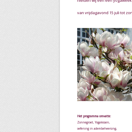
hielden wij een een yogawee
van vrijdagavond 15 juli
tot zo
Het programma omvatte:
Zonnegroet, Yogalessen,
oefening in adembeheersing,