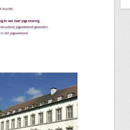
se muziek.
ig èn wat meer yoga ervaring.
n vervullend yogaweekend geworden.
t in het yogaweekend.