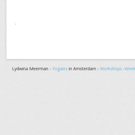
.
Lydwina Meerman -
Yogales
in Amsterdam -
Workshops
-
Week