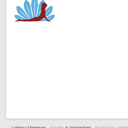
Lydwina Meerman -
Yogales
in Amsterdam -
Workshops
-
Week