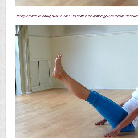
De rug, vooral de bovenrug, staat wat rond. Het hoofd is min of meer gewoon rechtop. de houding