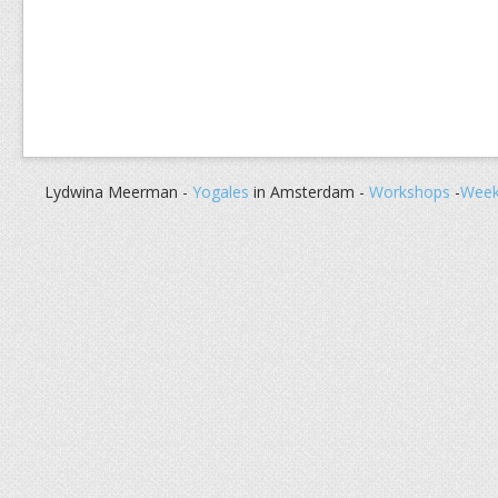
Lydwina Meerman -
Yogales
in Amsterdam -
Workshops
-
Week