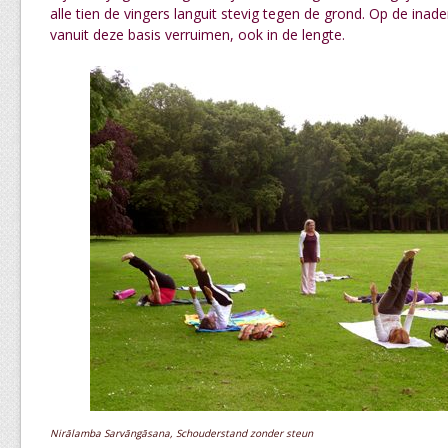
alle tien de vingers languit stevig tegen de grond. Op de ina
vanuit deze basis verruimen, ook in de lengte.
Nirālamba Sarvāngāsana, Schouderstand zonder steun