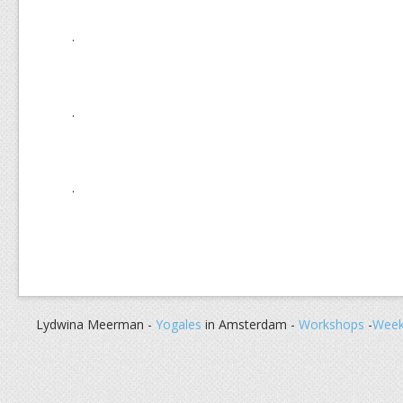
.
.
.
Lydwina Meerman -
Yogales
in Amsterdam -
Workshops
-
Week