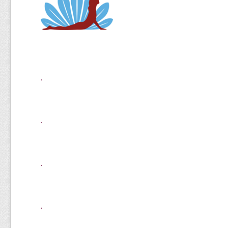
.
.
.
.