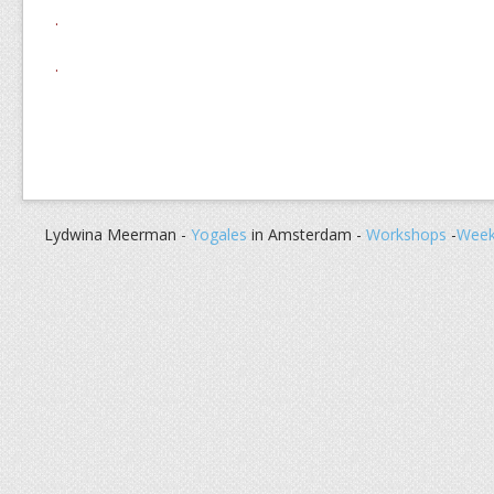
.
.
Lydwina Meerman -
Yogales
in Amsterdam -
Workshops
-
Week