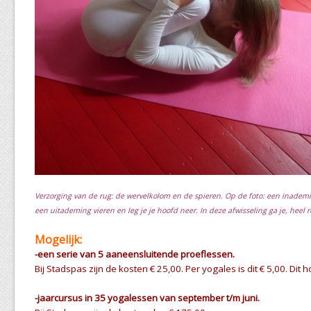
Verzorging van de rug: de wervelkolom en de spieren. Op de foto: een inadem
een uitademing vieren en leg je je hoofd neer. In deze afwisseling ga je, heel r
Mogelijk:
-een serie van 5 aaneensluitende proeflessen.
Bij Stadspas zijn de kosten € 25,00. Per yogales is dit € 5,00. Dit
-jaarcursus in 35 yogalessen van september t/m juni.