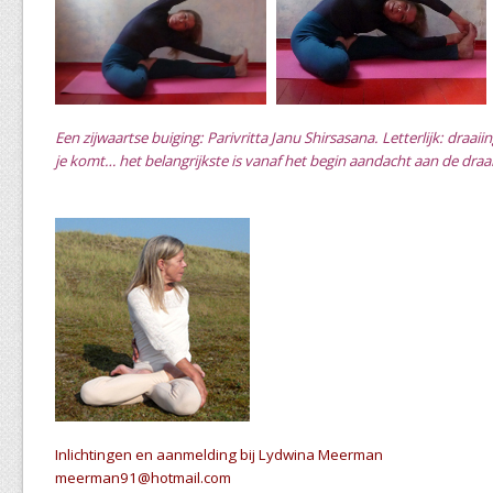
Een zijwaartse buiging: Parivritta Janu Shirsasana. Letterlijk: draa
je komt… het belangrijkste is vanaf het begin aandacht aan de draa
Inlichtingen en aanmelding bij Lydwina Meerman
meerman91@hotmail.com