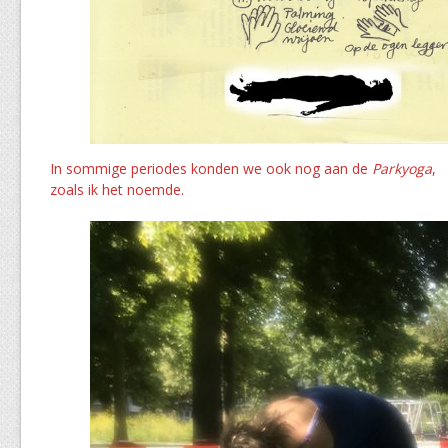
In sommige periodes konden we ook nog aan de
Parkyoga
,
zoals ik het noemde.