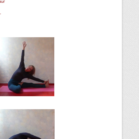
uur
r