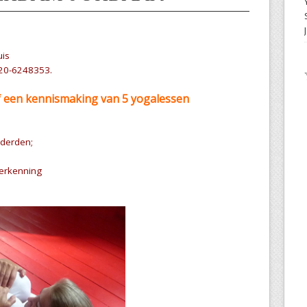
uis
020-6248353.
f een kennismaking van 5 yogalessen
rderden;
verkenning