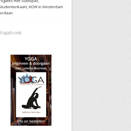
Yogales met Stadspas,
Studentenkaart, AOW in Amsterdam
Jordaan
Yogaboek