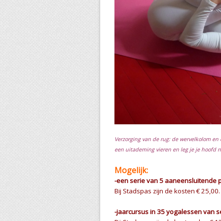
Verzorging van de rug: de wervelkolom en 
een uitademing vieren en leg je je hoofd ne
Mogelijk:
-een serie van 5 aaneensluitende 
Bij Stadspas zijn de kosten € 25,00.
-jaarcursus in 35 yogalessen van s