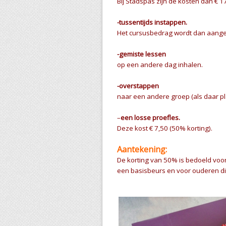
Bij Stadspas zijn de kosten dan € 1
-tussentijds instappen.
Het cursusbedrag wordt dan aangep
-gemiste lessen
op een andere dag inhalen.
-overstappen
naar een andere groep (als daar pla
–
een losse proefles.
Deze kost € 7,50 (50% korting).
Aantekening:
De korting van 50% is bedoeld voo
een basisbeurs en voor ouderen d